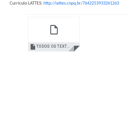
Currículo LATTES:
http://lattes.cnpq.br/7642253933261263

TODOS OS TEXTOS DO ROMULO LINS.pdf