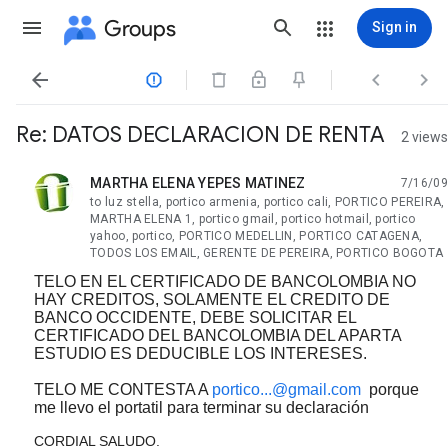
Groups
Sign in




Re: DATOS DECLARACION DE RENTA
2 views
MARTHA ELENA YEPES MATINEZ
7/16/09
unread,
to luz stella, portico armenia, portico cali, PORTICO PEREIRA,
MARTHA ELENA 1, portico gmail, portico hotmail, portico
yahoo, portico, PORTICO MEDELLIN, PORTICO CATAGENA,
TODOS LOS EMAIL, GERENTE DE PEREIRA, PORTICO BOGOTA
TELO EN EL CERTIFICADO DE BANCOLOMBIA NO
HAY CREDITOS, SOLAMENTE EL CREDITO DE
BANCO OCCIDENTE, DEBE SOLICITAR EL
CERTIFICADO DEL BANCOLOMBIA DEL APARTA
ESTUDIO ES DEDUCIBLE LOS INTERESES.
TELO ME CONTESTA A
portico...@gmail.com
porque
me llevo el portatil para terminar su declaración
CORDIAL SALUDO.