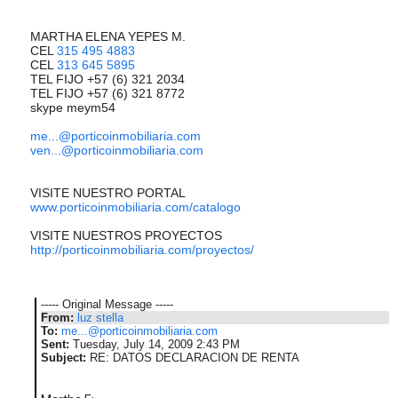
MARTHA ELENA YEPES M.
CEL
315 495 4883
CEL
313 645 5895
TEL FIJO +57 (6) 321 2034
TEL FIJO +57 (6) 321 8772
skype meym54
me...@porticoinmobiliaria.com
ven...@porticoinmobiliaria.com
VISITE NUESTRO PORTAL
www.porticoinmobiliaria.com/catalogo
VISITE NUESTROS PROYECTOS
http://porticoinmobiliaria.com/proyectos/
----- Original Message -----
From:
luz stella
To:
me...@porticoinmobiliaria.com
Sent:
Tuesday, July 14, 2009 2:43 PM
Subject:
RE: DATOS DECLARACION DE RENTA