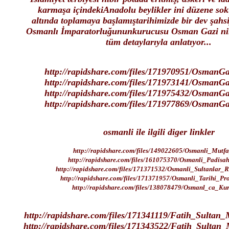
karmaşa içindekiAnadolu beylikler
ini düzene sok
altında toplamaya başlamıştarihimizde bir dev şahs
Osmanlı İmparatorluğununkurucusu Osman Gazi nin
tüm detaylarıyla anlatıyor...
http://rapidshare.com/files/171970951/OsmanGaz
http://rapidshare.com/files/171973141/OsmanGaz
http://rapidshare.com/files/171975432/OsmanGaz
http://rapidshare.com/files/171977869/OsmanGaz
osmanli ile ilgili diger linkler
http://rapidshare.com/files/149022605/Osmanli_Mutfa
http://rapidshare.com/files/161075370/Osmanli_Padisahl
http://rapidshare.com/files/171371532/Osmanli_Sultanlar_Re
http://rapidshare.com/files/171371957/Osmanli_Tarihi_Pr
http://rapidshare.com/files/138078479/Osmanl_ca_Kur
http://rapidshare.com/files/171341119/Fatih_Sultan
http://rapidshare.com/files/171343522/Fatih_Sultan