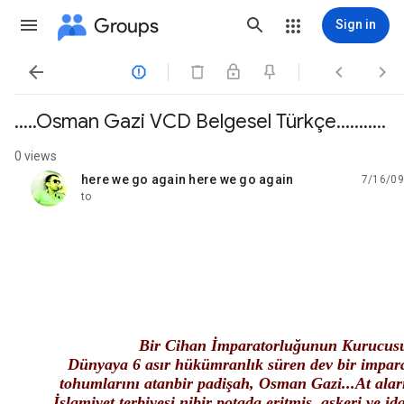
Groups
Sign in




.....Osman Gazi VCD Belgesel Türkçe...........
0 views
here we go again here we go again
7/16/09
unread,
to
Bir Cihan İmparatorluğunun Kurucus
Dünyaya 6 asır hükümranlık süren dev bir impar
tohumlarını atanbir padişah, Osman Gazi...At
alar
İslamiyet terbiyesi
nibir potada eritmiş, askeri ve id