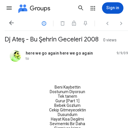
Groups
Sign in




Dj Ateş - Bu Şehrin Geceleri 2008
0 views
here we go again here we go again
9/9/09
unread,
to
Beni Kaybettin
Dostunum Diyorsun
Tek tanem
Gurur [Part 1]
Bebek Gozlum
Cekip Gitmeyecektin
Dusundum
Hayat Kisa Degilmi
Sevmemki Bir Daha