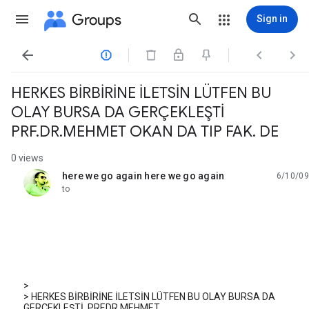
Groups
Sign in




HERKES BİRBİRİNE İLETSİN LÜTFEN BU
OLAY BURSA DA GERÇEKLEŞTİ
PRF.DR.MEHMET OKAN DA TIP FAK. DE
0 views
here we go again here we go again
6/10/09
unread,
to
>
> HERKES BİRBİRİNE İLETSİN LÜTFEN BU OLAY BURSA DA
GERÇEKLEŞTİ. PRF.DR.MEHMET