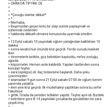
> OKAN DA TIP FAK. DE
>
>
> *Çocuğu olanlar dikkat*
> *
> Merhaba,
> Başımızdan geçen kötü bir olayı sizinle paylaşmak ve
sizlerinde nedenleri
> hakkında dikkatli olmanız konusunda uyarmak istedim.
>
> 12 Eylül sabahı 10 yaşındaki oğlum yatağından kalktıktan 10
dakika
> sonra lavabo'nun önünde kriz geçirdi. Yerde vucudu kaskatı
iken
> titremelerle birlikte, göz bebekleri kayboldu, nefes zorluğu,
ağızda
> köpürmeler. Hemen acile kaldırıldı. Yapılan tastlerden sonra
konulan teşhis
> sara (epilepsi) idi. İlaç tedavisine başlandı. Daha şoku
üzerimizden
> atamadan 9 gün sonra 21 Eylül sabahı 07:00 de oğlum benim
yanımda yatakta
> iken yine kriz geçirdi. İlk müdehaleyi yaptıktan sonra bu sefer
Fakülteye
> gittik. Orada da yeniden tetkikler yapıldı. Teşhis aynı idi. Bizdeki
> belirtilere göre 8-14 yaşındaki çocuklarda görülebilen bir sara
çeşidi imiş.
>