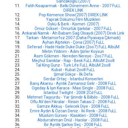
Sancakoğlu (2007)
Fatih Kısaparmak - Belki Dönemem Anne - 2007 FuLL
DİREK LİNK
Pop Kemence Show(2007) DİREK LİNK
Yaprak Dökümü Film Müzikleri
Öykü & Berk - Kısmet- (2007)
Ömür Göksel - Ömürlük Şarkılar - 2007 FuLL
Ankaralı Namık - Ah Babam Sağ Olsaydı (2007) Direk Link
Tarkan - Metamorfoz 2007 (Daha Piyasaya Çıkmadı)
Ayhan Alptekin - Çona (2007) FuLL
Seferad - Hade Hade Duke Duke (2oo7) FuLL AlbüM
Metin Yıldırım - Adını Şiirler Koysun
Asım Gökmen - Nereden Nereye - 2oo7 FuLL
Meçhul Sanıklar - Rap - Besk FuLL AlbüM 2oo8
Tal King Gunz - Turk Life FuLL AlbüM 2oo8
Kubat - Kubat 2oo8 FuLL
Şimal Gökçe - İlk Defa
Serdar Ortaç - İstanbul Konserleri
Barış Akarsu - Ayrılık Zamansız Gelir - 2008 FuLL
Ogeday & Işın Karaca - Maxi Single - 2008 FuLL
Istanbul Twilight - 2008 2Cd FuLL
Mehmet Taşyurdu - Yar Şirindir & Bilbilo - 2008 FuLL
Oflu Ali'den Fıkralar - Reisin Takası 2 - 2008 FuLL
Gamze Akkuş - Gelecek Diye - 2008 FuLL
Emre Aydın & Özcan Deniz - İki Renk - 2008 FuLL
Müslüm Gürses - Klasikleri - 2008 FuLL
Abdurrahman Önül - Hacılar - 2008 FuLL
Bir Ayrılık Şarkısı Seç - 2008 FuLL