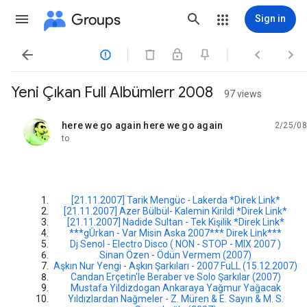
Groups
Sign in




Yeni Çıkan Full Albümlerr 2008
97 views
here we go again here we go again
2/25/08
unread,
to
[21.11.2007] Tarik Mengüc - Lakerda *Direk Link*
[21.11.2007] Azer Bülbül- Kalemin Kirildi *Direk Link*
[21.11.2007] Nadide Sultan - Tek Kişilik *Direk Link*
***gÜrkan - Var Misin Aska 2007*** Direk Link***
Dj Senol - Electro Disco ( NON - STOP - MIX 2007 )
Sinan Özen - Ödün Vermem (2007)
Aşkın Nur Yengi - Aşkın Şarkıları - 2007 FuLL (15.12.2007)
Candan Erçetin'le Beraber ve Solo Şarkılar (2007)
Mustafa Yildizdogan Ankaraya Yağmur Yağacak
Yıldızlardan Nağmeler - Z. Müren & E. Sayın & M. S.