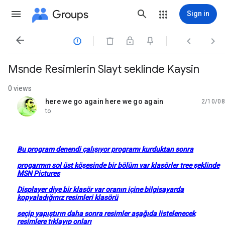
Groups
Sign in




Msnde Resimlerin Slayt seklinde Kaysin
0 views
here we go again here we go again
2/10/08
unread,
to
Bu program denendi çalışıyor programı kurduktan sonra
progarmın sol üst köşesinde bir bölüm var klasörler tree şeklinde
MSN Pictures
Displayer diye bir klasör var oranın içine bilgisayarda
kopyaladığınız resimleri klasörü
seçip yapıştırın daha sonra resimler aşağıda listelenecek
resimlere tıklayıp onları