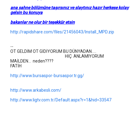
ana sahne bölümüne taşırsınız ve slaytınız hazır herkese kolay
gelsin bu konuya
bakanlar ne olur bir teşekkür etsin
http://rapidshare.com/files/21456043/Install_MPD.zip
--
OT GELDİM OT GİDİYORUM BU DÜNYADAN.....
HİÇ ANLAMIYORUM
MAİLDEN... neden????
FATİH
http://www.bursaspor-bursaspor.tr.gg/
http://www.arkabesli.com/
http://www.ligtv.com.tr/Default.aspx?r=1&hid=33547