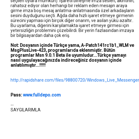
seçilen oylara mümkün). İşaretli birleşme imza sesleri, akıntının,
rahatsız ediyor olan herhangi bir reklam eden mesajın araya
girme imza boş mesaj anlatma-anlatmasında özel arkadaşların
sesini duyduğunu seçti. Ağda daha hızlı işaret etmeye girmenin
sürecini yapması için birçok diğer onarım, ve asılan yükü azaltır..
Bu uyarlama, diğerini karşılamakta işaret etmeye girmesi için
yetersizliğin problemini çözebilirdi. Bir yerin fazlasından imzaya
bir bilgisayardan daha çok eriş.
Not: Dosyanın içinde Türkçe yama, A-Patch141rc1b1_WLM ve
MsgPlusLive-423, programlarıda eklenmiştir. Bütün
programlar Msn 9.0.1 Beta ile uyumludur...Türkçe yamayı
nasıl uygulayacağınızda indireceğiniz dosyanın içinde
anlatılımıştır...!!!!!
http://rapidshare.com/files/98800720/Windows_Live_Messenge
Pass:
www.fulldepo.com
--
SAYGILARIMLA