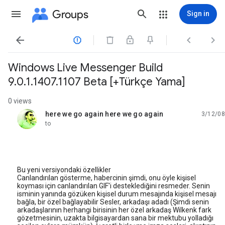
Groups
Sign in




Windows Live Messenger Build
9.0.1.1407.1107 Beta [+Türkçe Yama]
0 views
here we go again here we go again
3/12/08
unread,
to
Bu yeni versiyondaki özellikler
Canlandırılan gösterme, habercinin şimdi, onu öyle kişisel
koyması için canlandırılan GIF'i desteklediğini resmeder. Senin
isminin yanında gözüken kişisel durum mesajında kişisel mesajı
bağla, bir özel bağlayabilir Sesler, arkadaşı adadı (Şimdi senin
arkadaşlarının herhangi birisinin her özel arkadaş Wilkenk fark
gözetmesinin, uzakta bilgisayardan sana bir mektubu yolladığı