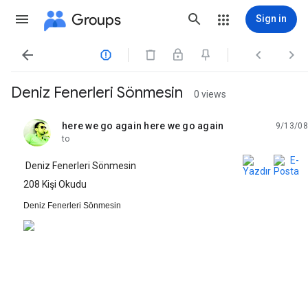
Groups
Sign in




Deniz Fenerleri Sönmesin
0 views
here we go again here we go again
9/13/08
unread,
to
Deniz Fenerleri Sönmesin
208 Kişi Okudu
Deniz Fenerleri Sönmesin