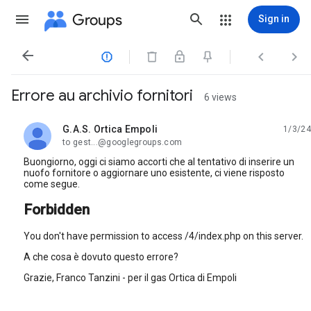
Groups
Sign in




Errore au archivio fornitori
6 views
G.A.S. Ortica Empoli
1/3/24
unread,
to gest...@googlegroups.com
Buongiorno, oggi ci siamo accorti che al tentativo di inserire un
nuofo fornitore o aggiornare uno esistente, ci viene risposto
come segue.
Forbidden
You don't have permission to access /4/index.php on this server.
A che cosa è dovuto questo errore?
Grazie, Franco Tanzini - per il gas Ortica di Empoli