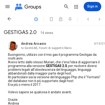
Groups
Sign in




GESTIGAS 2.0
14 views
Andrea Aroasio
3/10/21
unread,
to GestiGAS, Forum di supporto libero
Buongiorno, utilizzo con il mio gas il programma Gestigas da
molti anni.
Avevo letto dallo stesso Munari, che c'era l'idea di aggiornare il
programma alla versione
GESTIGAS 2.0
, per risolvere diversi
problemi legati all'obsolescenza del linguaggio, linguaggi
abbandonati dalla maggior parte degli host.
lIn particolare sia la versione del linguaggio Php che il "formato"
del database non è più supportato dagli host.
Era più o meno il 2017..
Volevo sapere se qualcosa è andato avanti.
Grazie.
Andrea