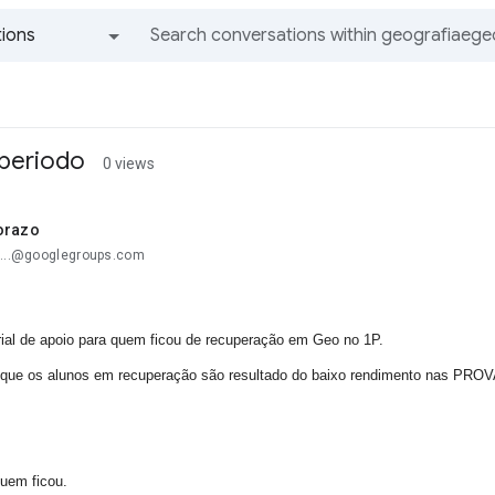
ions
All groups and messages
 periodo
0 views
orazo
e...@googlegroups.com
rial de apoio para quem ficou de recuperação em Geo no 1P.
o que os alunos em recuperação são resultado do baixo rendimento nas 
quem ficou.