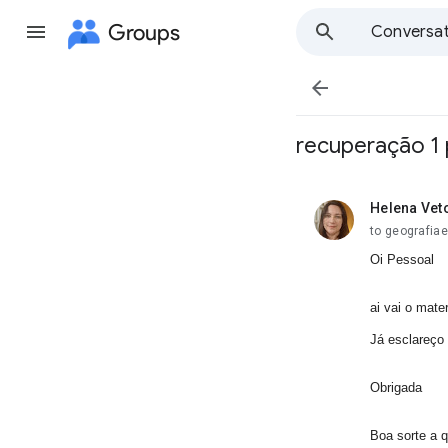
Groups
Conversat

recuperação 1
Helena Vet
unread,
to geografia
Oi Pessoal
ai vai o mate
Já esclareç
Obrigada
Boa sorte a 