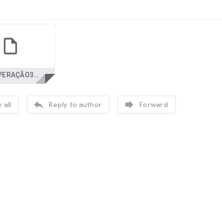
RECUPERAÇÃO3ANO-1P.htm


 all
Reply to author
Forward