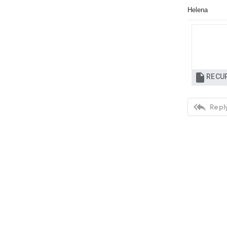
Helena


Reply