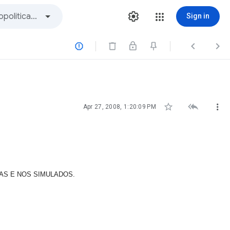
Sign in






Apr 27, 2008, 1:20:09 PM
PROVAS E NOS SIMULADOS.