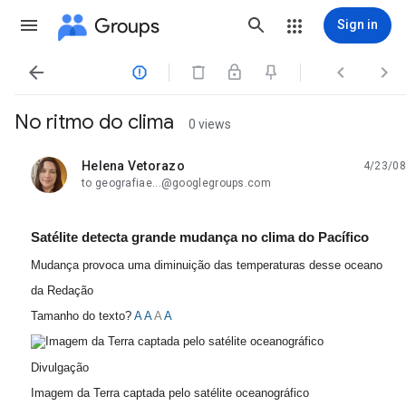
Groups
Sign in




No ritmo do clima
0 views
Helena Vetorazo
4/23/08
unread,
to geografiae...@googlegroups.com
Satélite detecta grande mudança no clima do Pacífico
Mudança provoca uma diminuição das temperaturas desse oceano
da Redação
Tamanho do texto?
A
A
A
A
Divulgação
Imagem da Terra captada pelo satélite oceanográfico