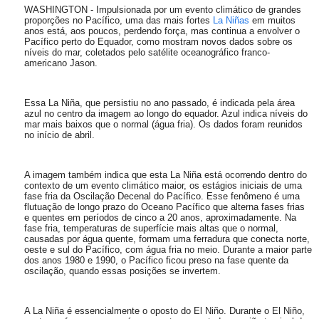
WASHINGTON - Impulsionada por um evento climático de grandes
proporções no Pacífico, uma das mais fortes
La Niñas
em muitos
anos está, aos poucos, perdendo força, mas continua a envolver o
Pacífico perto do Equador, como mostram novos dados sobre os
níveis do mar, coletados pelo satélite oceanográfico franco-
americano Jason.
Essa La Niña, que persistiu no ano passado, é indicada pela área
azul no centro da imagem ao longo do equador. Azul indica níveis do
mar mais baixos que o normal (água fria). Os dados foram reunidos
no início de abril.
A imagem também indica que esta La Niña está ocorrendo dentro do
contexto de um evento climático maior, os estágios iniciais de uma
fase fria da Oscilação Decenal do Pacífico. Esse fenômeno é uma
flutuação de longo prazo do Oceano Pacífico que alterna fases frias
e quentes em períodos de cinco a 20 anos, aproximadamente. Na
fase fria, temperaturas de superfície mais altas que o normal,
causadas por água quente, formam uma ferradura que conecta norte,
oeste e sul do Pacífico, com água fria no meio. Durante a maior parte
dos anos 1980 e 1990, o Pacífico ficou preso na fase quente da
oscilação, quando essas posições se invertem.
A La Niña é essencialmente o oposto do El Niño. Durante o El Niño,