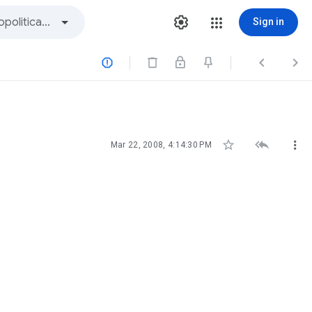
Sign in






Mar 22, 2008, 4:14:30 PM