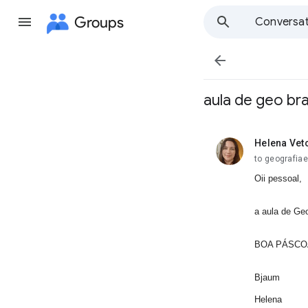
Groups
Conversat

aula de geo bra
Helena Vet
unread,
to geografia
Oii pessoal,
a aula de Geo
BOA PÁSCO
Bjaum
Helena