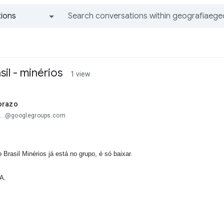
ions
All groups and messages
sil - minérios
1 view
orazo
e...@googlegroups.com
 Brasil Minérios já está no grupo, é só baixar.
A.