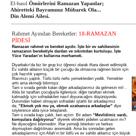
El-hasıl
Ömürlerini Ramazan Yapanlar;
Ahiretteki Bayramınız Mübarek Ola...
Din Alemi Ailesi.
Rahmet Ayından Bereketler:
18-RAMAZAN
PİDESİ
Ramazan rahmet ve bereket ayıdır. İşte bir ev sahibesinin
ramazanın bereketiyle dardan ve sıkıntıdan kurtuluşu. İşte
Yüce Yaradan’ın kullarına merhameti.
Diyarbakır’da biz bir grup kız öğrenci olarak iftara davet edilmiştik.
Ev sahibi ablanın küçük bir çocuğu da olmasına rağmen bizim için
çok hazırlık yapmış.
İftarımızı yaptık. Türlü türlü nefis yemeklerden yedik. Yemekler
arttı ama ekmeği bitirmişiz.
Tam o sırada geride kalan diğer arkadaşlarımız da gelmesin mi!...
Abla bir taraftan çocuğuyla ilgileniyor, diğer taraftan ekmek
kalmadığı için sofradakileri nasıl doyuracağını düşünüyordu.
Durumdan haberi olmayan sofradaki iştahlı bir arkadaşımız
da;
“Ekmek yok mu ya, ekmek uzatsanıza arkadaşlar”
diye
söylenince abla iyice telaşlandı.
Tam o sırada kapı çaldı, ben açtım. Bir adam
“Mevlidimiz vardı,
komşulara dağıtıyoruz”
diyerek elindeki pideleri uzatmasın mı?
Ne diyeceğimi bilemedim. İftar yemeği biterken ve herkes
doymuşken dağıtılması anormaldi. Ama bu sonradan gelen
arkadaşlarımız için Allah’ın bir lütfü ve ev sahibi ablamız için büyük