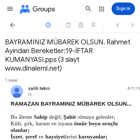
Groups
Sign in




BAYRAMINIZ MÜBAREK OLSUN. Rahmet
Ayından Bereketler:19-İFTAR
KUMANYASI.pps (3 slayt
www.dinalemi.net)
1 view
salih tekin
8/7/13
unread,
to
RAMAZAN BAYRAMINIZ MÜBAREK OLSUN...
Bu âleme
Sahip
değil;
Şahit
olmaya gelenler;
Küfr, şirk, haram ve isyana
ömür boyu oruçlu
olanlar;
İzzet
,
şeref
ve
haysiyet
lerini
koruyanlar;