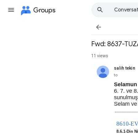
Groups
Conversat

Fwd: 8637-TUZAK
11 views
salih tekin
unread,
to
Selamun 
6. 7. ve 
sunulmuştu
Selam ve 
8610-E
8.6.1-Din N