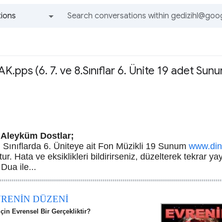
ions
All groups and messages
.pps (6. 7. ve 8.Sınıflar 6. Ünite 19 adet Su
Aleyküm Dostlar;
8. Sınıflarda 6. Üniteye ait Fon Müzikli 19 Sunum
www.din
r. Hata ve eksiklikleri bildirirseniz, düzelterek tekrar yay
Dua ile...
VRENİN DÜZENİ
için Evrensel Bir Gerçekliktir?