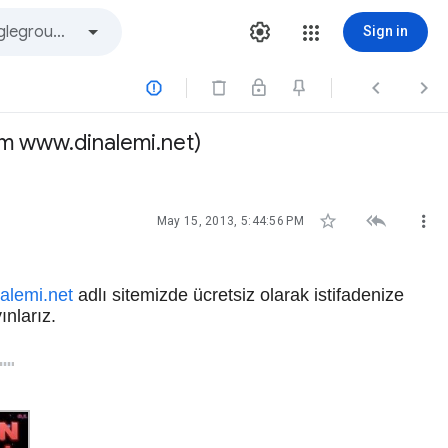
Sign in



num www.dinalemi.net)



May 15, 2013, 5:44:56 PM
alemi.net
adlı sitemizde ücretsiz olarak istifadenize
ınlarız.