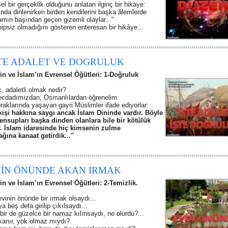
el bir gerçeklik olduğunu anlatan ilginç bir hikaye:
nda dinlenirken birden kendilerini başka âlemlerde
amın başından geçen gizemli olaylar..."
ipsiz olmadığını gösteren enteresan bir hikâye...
ŞTE ADALET VE DOGRULUK
rin ve İslam’ın Evrensel Öğütleri: 1-Doğruluk
, adaletli olmak nedir?
ecdadımızdan, Osmanlılardan öğrenelim:
raklarında yaşayan gayri Müslimler ifade ediyorlar:
kişi hakkına saygı ancak İslam Dininde vardır. Böyle
ensupları başka dinden olanlara bile bir kötülük
. İslam idaresinde hiç kimsenin zulme
ına kanaat getirdik..."
VİN ÖNÜNDE AKAN IRMAK
rin ve İslam’ın Evrensel Öğütleri: 2-Temizlik.
evinin önünde bir ırmak olsaydı...
a beş defa girilip çıkılsaydı...
ir de güzelce bir namaz kılınsaydı, ne olurdu?...
kanır, yok olmaz mıydı?