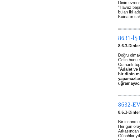
Dinin evrens
"Havuz başı
bulan iki ad
Kainatın sah
8631-İ
8.6.3-Dinle
Doğru olmak
Gelin bunu 
Osmanlı top
"Adalet ve 
bir dinin m
yapamazlar
uğramayacağ
8632-E
8.6.3-Dinle
Bir insanın 
Her gün oray
Arkasından b
Günahlar yı