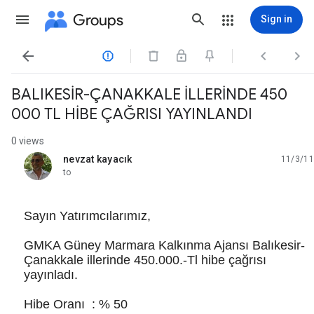
Groups
Sign in




BALIKESİR-ÇANAKKALE İLLERİNDE 450
000 TL HİBE ÇAĞRISI YAYINLANDI
0 views
nevzat kayacık
11/3/11
unread,
to
Sayın Yatırımcılarımız,
GMKA Güney Marmara Kalkınma Ajansı Balıkesir-
Çanakkale illerinde 450.000.-Tl hibe çağrısı
yayınladı.
Hibe Oranı : % 50