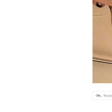

Reply