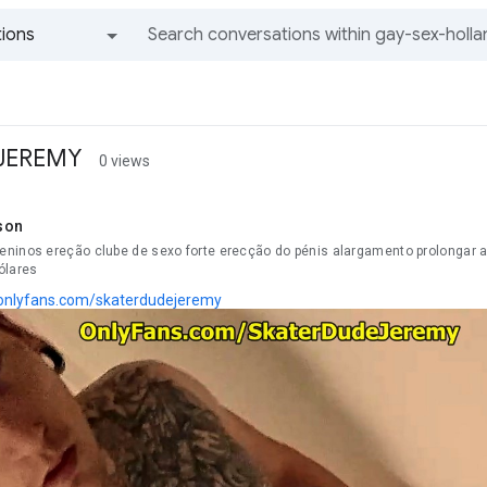
ions
All groups and messages
JEREMY
0 views
son
ninos ereção clube de sexo forte erecção do pénis alargamento prolongar a u
ólares
onlyfans.com/skaterdudejeremy