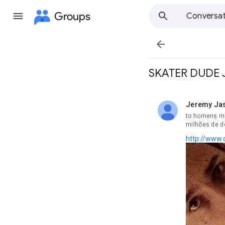
Groups
Conversat

SKATER DUDE 
Jeremy Ja
unread,
to homens me
milhões de d
http://www.