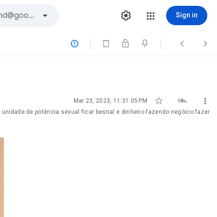
Sign in






Mar 23, 2023, 11:31:05 PM
nidade de potência sexual ficar bestial e dinheiro fazendo negócio fazer