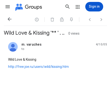
Groups
Sign in




Wild Love & Kissing '** ' . ..
0 views
m. varuches
4/10/05
unread,
to
Wild Love & Kissing
http://free.joe.ru/users/wild/kissing.htm