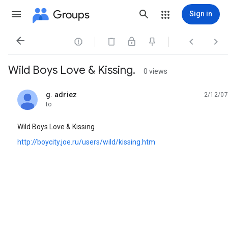
Groups
Sign in




Wild Boys Love & Kissing.
0 views
g. adriez
2/12/07
unread,
to
Wild Boys Love & Kissing
http://boycity.joe.ru/users/wild/kissing.htm