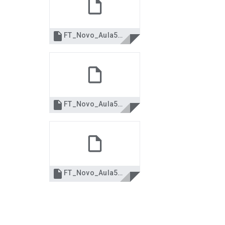

FT_Novo_Aula5Couveflor.docx

FT_Novo_Aula5SalsaRanchera.docx

FT_Novo_Aula5TamalePie.docx