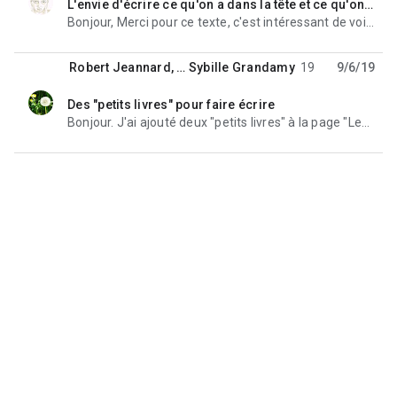
L'envie d'écrire ce qu'on a dans la tête et ce qu'on veut partager : le texte libre
- adultes alpha : 
francoise.vassort@wanadoo.fr
unread,
Bonjour, Merci pour ce texte, c'est intéressant de voir ce qu'écrivent les apprenants avec
- ados et jeunes adultes FLE et alpha : 
sybillegrandamy@yahoo.fr
Robert Jeannard
, …
Sybille Grandamy
19
9/6/19
Des "petits livres" pour faire écrire
unread,
Bienvenue sur le forum de discussion 
Bonjour. J'ai ajouté deux "petits livres" à la page "Lectures pour apprenants
pédagogique 
du Groupe de Travail Adultes FLE-
Alphabétisation de l'ICEM-Pédagogie Freinet !
Pour une présentation du Groupe de Travail Adultes FLE-
Alphabétisaton, rendez-vous sur 
cette page du site Coop'ICEM
.
Pour écrire aux trois personnes qui animent le Groupe de Travail : 
freinetadultes@gmail.com
Ce forum, qui compte actuellement une soixantaine d'abonnés, a 
pour but de permettre des échanges entre les personnes 
intéressées par la pédagogie Freinet auprès d'adultes apprenant à 
lire et à écrire ou apprenant le français comme langue étrangère 
(FLE). 
Ce forum est public: les messages sont accessibles à tout 
internaute 
et tout le monde peut envoyer des messages. 
Les 