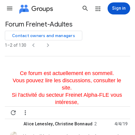
Groups
Sign in
Forum Freinet-Adultes
Group
path
Contact owners and managers


1–2 of 130
Ce forum est actuellement en sommeil. 
Vous pouvez lire les discussions, consulter le 
site. 
Si l'activité du secteur Freinet Alpha-FLE vous 
intéresse, 
vous pouvez envoyer un mail en vous présentant 


à :
Alice Lenesley
,
Christine Bonnaud
2
4/4/19
- adultes FLE : 
alicelenesley.pro@gmail.com