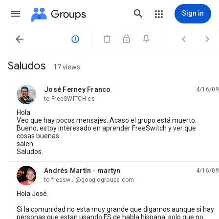
Groups
Sign in




Saludos
17 views
José Ferney Franco
4/16/09
unread,
to FreeSWITCH-es
Hola.
Veo que hay pocos mensajes. Acaso el grupo está muerto.
Bueno, estoy interesado en aprender FreeSwitch y ver que
cosas buenas
salen.
Saludos.
Andrés Martín - martyn
4/16/09
unread,
to freesw...@googlegroups.com
Hola José.
Si la comunidad no esta muy grande que digamos aunque si hay
personas que estan usando FS de habla hispana, solo que no