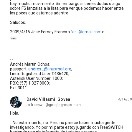
hay mucho movimiento. Sin embargo si tienes dudas o algo
sobre FS lanzalas a la lista para ver que podemos hacer entre
los pocos que estamos adentro.
Saludos.
2009/4/15 José Ferney Franco
<
fer...@gmail.com
>

--
Andrés Martín Ochoa;
passport:
andres...@linuxmail.org
;
Linux Registered User #436420;
Asterisk User Number: 1000;
PBX: (57) 1 327 8000;
Ext: 3011
David Villasmil Govea
4/16/09
unread,
to freesw...@googlegroups.com
Hola,
No está muerto, no. Pero no parece haber mucha gente
investigando. Yo por mi parte estoy jugando con FreeSWITCH