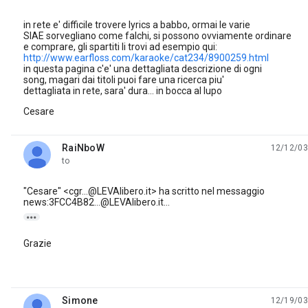
in rete e' difficile trovere lyrics a babbo, ormai le varie
SIAE sorvegliano come falchi, si possono ovviamente ordinare
e comprare, gli spartiti li trovi ad esempio qui:
http://www.earfloss.com/karaoke/cat234/8900259.html
in questa pagina c'e' una dettagliata descrizione di ogni
song, magari dai titoli puoi fare una ricerca piu'
dettagliata in rete, sara' dura... in bocca al lupo
Cesare
RaiNboW
12/12/03
unread,
to
"Cesare" <cgr...@LEVAlibero.it> ha scritto nel messaggio
news:3FCC4B82...@LEVAlibero.it...

Grazie
Simone
12/19/03
unread,