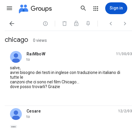
Groups
Sign in




chicago
0 views
RaiMboW
11/30/03
unread,
to
salve,
avrei bisogno dei testi in inglese con traduzione in italiano di
tutte le
canzoni che ci sono nel film Chicago...
dove posso trovarli? Grazie
Cesare
12/2/03
unread,
to
