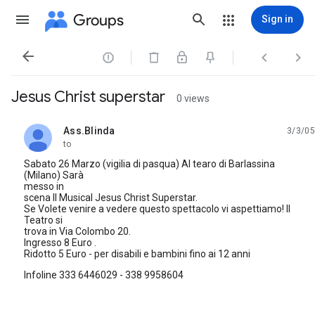
Groups
Sign in




Jesus Christ superstar
0 views
Ass.Blinda
3/3/05
unread,
to
Sabato 26 Marzo (vigilia di pasqua) Al tearo di Barlassina
(Milano) Sarà
messo in
scena Il Musical Jesus Christ Superstar.
Se Volete venire a vedere questo spettacolo vi aspettiamo! Il
Teatro si
trova in Via Colombo 20.
Ingresso 8 Euro .
Ridotto 5 Euro - per disabili e bambini fino ai 12 anni
Infoline 333 6446029 - 338 9958604