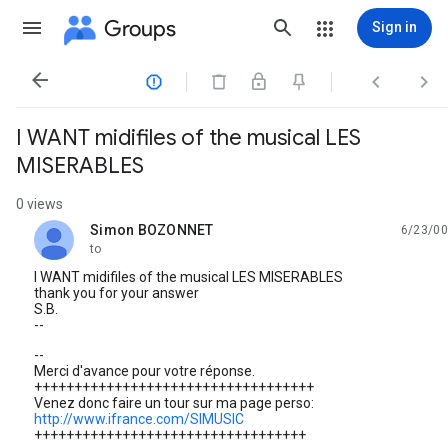
Groups
Sign in




I WANT midifiles of the musical LES
MISERABLES
0 views
Simon BOZONNET
6/23/00
unread,
to
I WANT midifiles of the musical LES MISERABLES
thank you for your answer
S.B.
--
--
Merci d'avance pour votre réponse.
+++++++++++++++++++++++++++++++++++
Venez donc faire un tour sur ma page perso:
http://www.ifrance.com/SIMUSIC
++++++++++++++++++++++++++++++++++