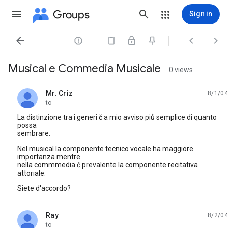
Groups
Sign in




Musical e Commedia Musicale
0 views
Mr. Criz
8/1/04
unread,
to
La distinzione tra i generi č a mio avviso piů semplice di quanto
possa
sembrare.
Nel musical la componente tecnico vocale ha maggiore
importanza mentre
nella commmedia č prevalente la componente recitativa
attoriale.
Siete d'accordo?
Ray
8/2/04
unread,
to