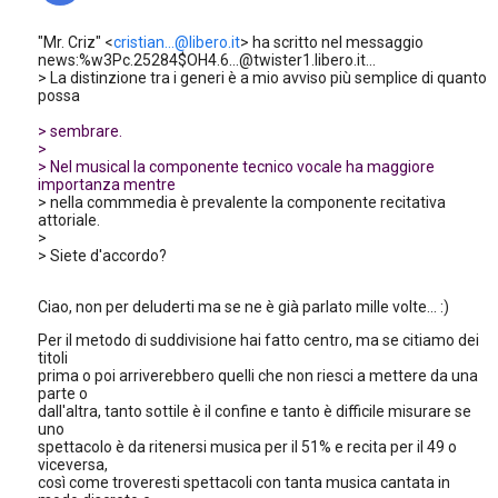
"Mr. Criz" <
cristian...@libero.it
> ha scritto nel messaggio
news:%w3Pc.25284$OH4.6...@twister1.libero.it...
> La distinzione tra i generi è a mio avviso più semplice di quanto
possa
> sembrare.
>
> Nel musical la componente tecnico vocale ha maggiore
importanza mentre
> nella commmedia è prevalente la componente recitativa
attoriale.
>
> Siete d'accordo?
Ciao, non per deluderti ma se ne è già parlato mille volte... :)
Per il metodo di suddivisione hai fatto centro, ma se citiamo dei
titoli
prima o poi arriverebbero quelli che non riesci a mettere da una
parte o
dall'altra, tanto sottile è il confine e tanto è difficile misurare se
uno
spettacolo è da ritenersi musica per il 51% e recita per il 49 o
viceversa,
così come troveresti spettacoli con tanta musica cantata in