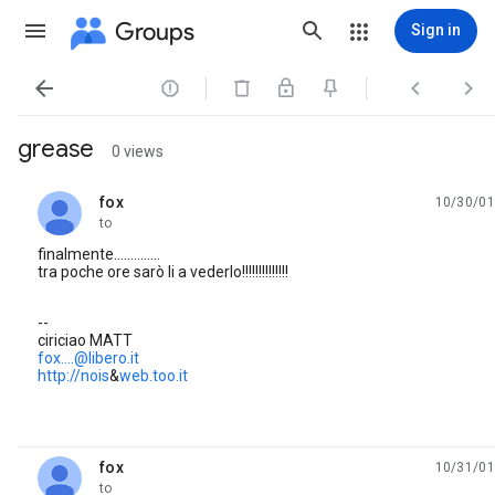
Groups
Sign in




grease
0 views
fox
10/30/01
unread,
to
finalmente..............
tra poche ore sarò li a vederlo!!!!!!!!!!!!!!
--
ciriciao MATT
fox....@libero.it
http://nois
&
web.too.it
fox
10/31/01
unread,
to