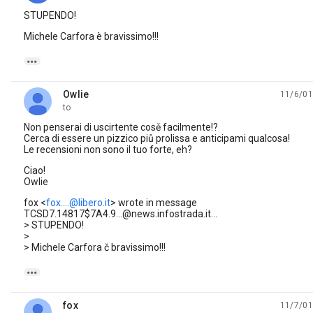
STUPENDO!
Michele Carfora è bravissimo!!!

Owlie
11/6/01
unread,
to
Non penserai di uscirtente cosě facilmente!?
Cerca di essere un pizzico piů prolissa e anticipami qualcosa!
Le recensioni non sono il tuo forte, eh?
Ciao!
Owlie
fox <
fox....@libero.it
> wrote in message
TCSD7.14817$7A4.9...@news.infostrada.it...
> STUPENDO!
>
> Michele Carfora č bravissimo!!!

fox
11/7/01
unread,