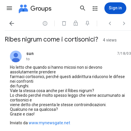
Groups
Sign in




Ribes nigrum come i cortisonici?
4 views
sun
7/18/03
unread,
to
Ho letto che quando si hanno micosi non si devono
assolutamente prendere
farmaci cortisonici, perché questi addirittura riducono le difese
nei confronti
dei funghi.
Vale la stessa cosa anche per il Ribes nigrum?
Lo chiedo perché molto spesso leggo che viene accumunato ai
cortisonici e
viene detto che presenta le stesse controindicazioni.
Qualcuno ne sa qualcosa?
Grazie e ciao!
Inviato da
www.mynewsgate.net