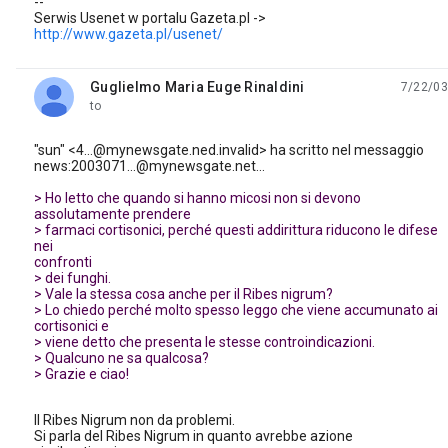
--
Serwis Usenet w portalu Gazeta.pl ->
http://www.gazeta.pl/usenet/
Guglielmo Maria Euge Rinaldini
7/22/03
unread,
to
"sun" <4...@mynewsgate.ned.invalid> ha scritto nel messaggio
news:2003071...@mynewsgate.net...
> Ho letto che quando si hanno micosi non si devono
assolutamente prendere
> farmaci cortisonici, perché questi addirittura riducono le difese
nei
confronti
> dei funghi.
> Vale la stessa cosa anche per il Ribes nigrum?
> Lo chiedo perché molto spesso leggo che viene accumunato ai
cortisonici e
> viene detto che presenta le stesse controindicazioni.
> Qualcuno ne sa qualcosa?
> Grazie e ciao!
Il Ribes Nigrum non da problemi.
Si parla del Ribes Nigrum in quanto avrebbe azione