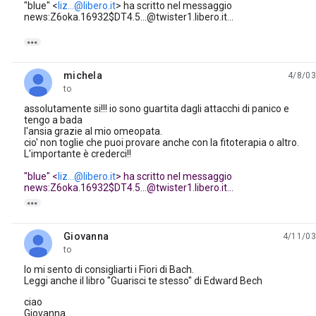
"blue" <
liz...@libero.it
> ha scritto nel messaggio
news:Z6oka.16932$DT4.5...@twister1.libero.it...

michela
4/8/03
unread,
to
assolutamente si!!! io sono guartita dagli attacchi di panico e
tengo a bada
l'ansia grazie al mio omeopata.
cio' non toglie che puoi provare anche con la fitoterapia o altro.
L'importante è crederci!!
"blue" <
liz...@libero.it
> ha scritto nel messaggio
news:Z6oka.16932$DT4.5...@twister1.libero.it...

Giovanna
4/11/03
unread,
to
Io mi sento di consigliarti i Fiori di Bach.
Leggi anche il libro "Guarisci te stesso" di Edward Bech
ciao
Giovanna