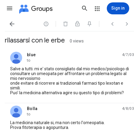
Groups
Sign in




rilassarsi con le erbe
0 views
blue
4/7/03
unread,
to
Salve a tutti. mi e' stato consigliato dal mio medico/psicologo di
consultare un omeopata per affrontare un problema legato al
mio nervosismo
onde evitare di ricorrere ai tradizionali farmaci tipo lexotan e
simili.
Puo' la medicina alternativa agire su questo tipo di problemi?
Bolla
4/8/03
unread,
to
La medicina naturale si, ma non certo l'omeopatia.
Prova fitoterapia o agopuntura.