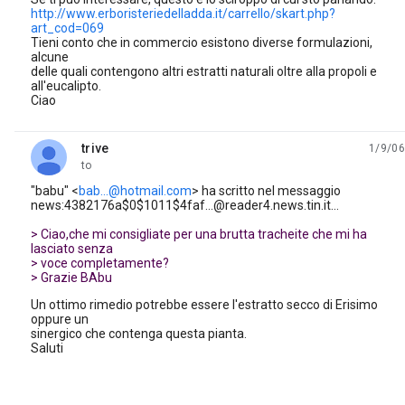
http://www.erboristeriedelladda.it/carrello/skart.php?
art_cod=069
Tieni conto che in commercio esistono diverse formulazioni,
alcune
delle quali contengono altri estratti naturali oltre alla propoli e
all'eucalipto.
Ciao
trive
1/9/06
unread,
to
"babu" <
bab...@hotmail.com
> ha scritto nel messaggio
news:4382176a$0$1011$4faf...@reader4.news.tin.it...
> Ciao,che mi consigliate per una brutta tracheite che mi ha
lasciato senza
> voce completamente?
> Grazie BAbu
Un ottimo rimedio potrebbe essere l'estratto secco di Erisimo
oppure un
sinergico che contenga questa pianta.
Saluti