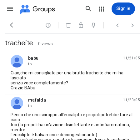
Groups
Sign in




tracheite
0 views
babu
11/21/05
unread,
to
Ciao,che mi consigliate per una brutta tracheite che mi ha
lasciato
senza voce completamente?
Grazie BAbu
mafalda
11/23/05
unread,
to
Penso che uno sciroppo all'eucalipto e propoli potrebbe fare al
caso
tuo (la propoli ha un'azione disinfettante e antinfiammatoria,
mentre
l'eucalipto è balsamico e decongestionante).
Se ti può interessare, questo è lo sciroppo di cui sto parlando: