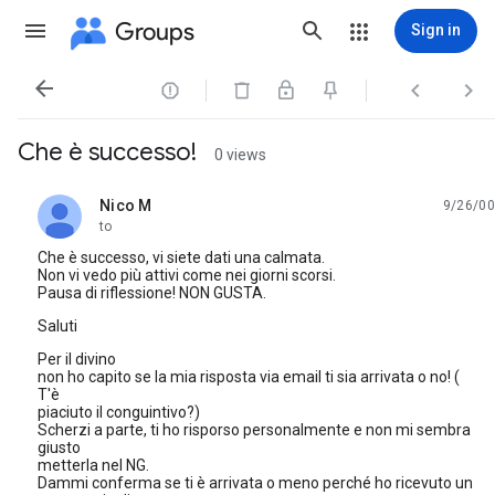
Groups
Sign in




Che è successo!
0 views
Nico M
9/26/00
unread,
to
Che è successo, vi siete dati una calmata.
Non vi vedo più attivi come nei giorni scorsi.
Pausa di riflessione! NON GUSTA.
Saluti
Per il divino
non ho capito se la mia risposta via email ti sia arrivata o no! (
T'è
piaciuto il conguintivo?)
Scherzi a parte, ti ho risporso personalmente e non mi sembra
giusto
metterla nel NG.
Dammi conferma se ti è arrivata o meno perché ho ricevuto un