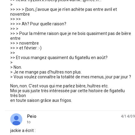
>
>> >> > (bon, j'avoue que je n'en achète pas entre avril et
novembre
>> >>
>> >> Ah? Pour quelle raison?
>> >
>> > Pour la même raison que je ne bois quasiment pas de bière
entre
>> > novembre
>> > et février :-)
>>
>> Et vous mangez quasiment du figatellu en août?
>
> Non.
> Je ne mange pas d'huîtres non plus.
> Vous voulez connaître la totalité de mes menus, jour par jour ?
Non, non. C'est vous qui me parlez bière, huîtres etc.
Moi je suis juste très intéressée par cette histoire de figatellu
très bon
en toute saison grâce aux frigos.
Peio
4/14/09
unread,
to
jackie a écrit :