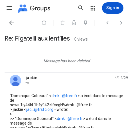
Groups
Sign in




Re: Figatelli aux lentilles
0 views
Message has been deleted
jackie
4/14/09
unread,
to
"Dominique Gobeaut" <
dmk...@free.fr
> a écrit dans le message
de
news:1iy44l4.1hfy942zlfxcgN%dmk...@free.fr...
> jackie <
jac...@frsfc.org
> wrote:
>
>> "Dominique Gobeaut" <
dmk...@free.fr
> a écrit dans le
message de
>> news:1iy2xxv.x9fbehjrylebN%dmk...@free.fr...