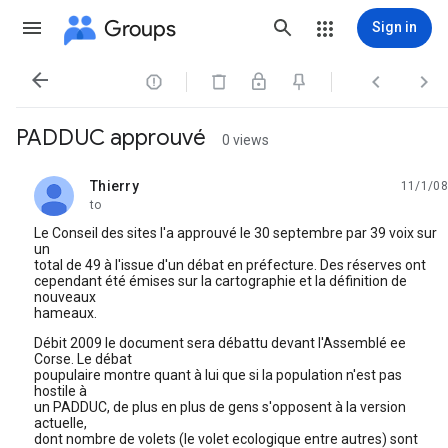
Groups
Sign in




PADDUC approuvé
0 views
Thierry
11/1/08
unread,
to
Le Conseil des sites l'a approuvé le 30 septembre par 39 voix sur
un
total de 49 à l'issue d'un débat en préfecture. Des réserves ont
cependant été émises sur la cartographie et la définition de
nouveaux
hameaux.
Débit 2009 le document sera débattu devant l'Assemblé ee
Corse. Le débat
poupulaire montre quant à lui que si la population n'est pas
hostile à
un PADDUC, de plus en plus de gens s'opposent à la version
actuelle,
dont nombre de volets (le volet ecologique entre autres) sont