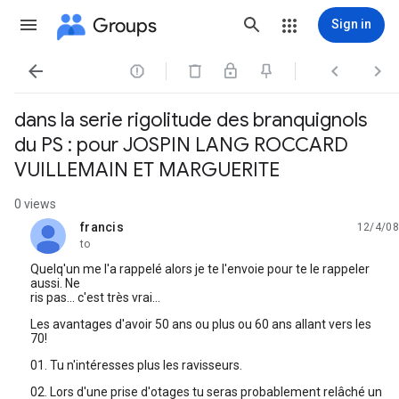
Groups
Sign in




dans la serie rigolitude des branquignols
du PS : pour JOSPIN LANG ROCCARD
VUILLEMAIN ET MARGUERITE
0 views
francis
12/4/08
unread,
to
Quelq'un me l'a rappelé alors je te l'envoie pour te le rappeler
aussi. Ne
ris pas... c'est très vrai...
Les avantages d'avoir 50 ans ou plus ou 60 ans allant vers les
70!
01. Tu n'intéresses plus les ravisseurs.
02. Lors d'une prise d'otages tu seras probablement relâché un