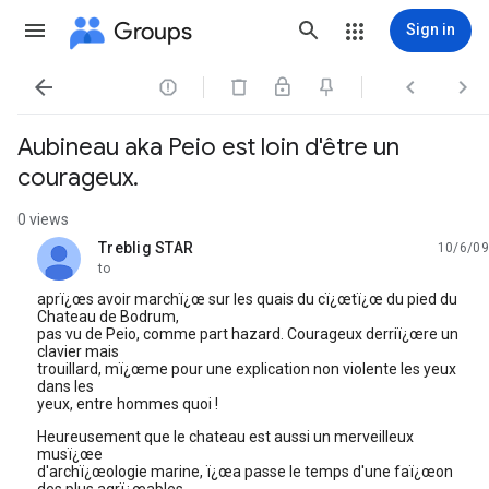
Groups
Sign in




Aubineau aka Peio est loin d'être un
courageux.
0 views
Treblig STAR
10/6/09
unread,
to
aprï¿œs avoir marchï¿œ sur les quais du cï¿œtï¿œ du pied du
Chateau de Bodrum,
pas vu de Peio, comme part hazard. Courageux derriï¿œre un
clavier mais
trouillard, mï¿œme pour une explication non violente les yeux
dans les
yeux, entre hommes quoi !
Heureusement que le chateau est aussi un merveilleux
musï¿œe
d'archï¿œologie marine, ï¿œa passe le temps d'une faï¿œon