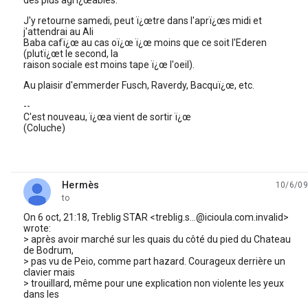
des plus agrï¿œables.
J'y retourne samedi, peut ï¿œtre dans l'aprï¿œs midi et
j'attendrai au Ali
Baba cafï¿œ au cas oï¿œ ï¿œ moins que ce soit l'Ederen
(plutï¿œt le second, la
raison sociale est moins tape ï¿œ l'oeil).
Au plaisir d'emmerder Fusch, Raverdy, Bacquï¿œ, etc.
--
C'est nouveau, ï¿œa vient de sortir ï¿œ
(Coluche)
Hermès
10/6/09
unread,
to
On 6 oct, 21:18, Treblig STAR <treblig.s...@icioula.com.invalid>
wrote:
> après avoir marché sur les quais du côté du pied du Chateau
de Bodrum,
> pas vu de Peio, comme part hazard. Courageux derrière un
clavier mais
> trouillard, même pour une explication non violente les yeux
dans les