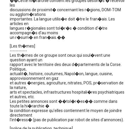
��Cette hi�rarchie contient les groupes destin�s � recevoir
les
discussions de proximit� concernant les r�gions, DOM-TOM
ou agglom�rations
importantes. La langue utilis�e doit �tre le fran�ais. Les
articles en
langues r�gionales sont tol�r�s � condition d'�tre
accompagn�s d'au moins
un r�sum� en fran�ais.��
[Les th�mes]
------------
Les th�mes de ce groupe sont ceux qui soul�vent une
question ayant un
rapport avec le territoire des deux d�partements de la Corse.
Politique,
actualit�, histoire, coutumes, Napol�on, langue, cuisine,
approvisionnement en gaz
et autres �nergies, agriculture, nitrates, POS, pr�servation de
la nature,
arts et spectacles, infrastructures hospitali�res psychiatriques
et autres, etc.
Les petites annonces sont ��tol�r�es�� comme dans
toute la hi�rarchie �
la condition expresse qu'elles contiennent le moyen de joindre
directement
l'int�ress� (pas de publication par robot de sites d'annonces).
[police de la publication, technique]