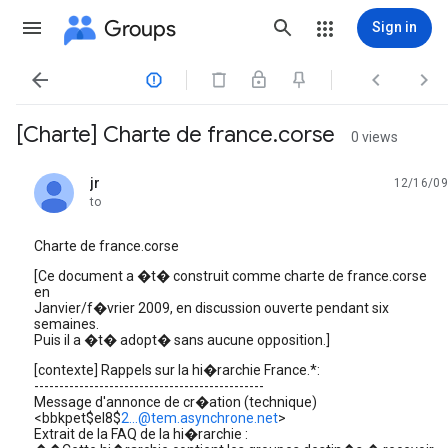
Groups
Sign in




[Charte] Charte de france.corse
0 views
jr
12/16/09
unread,
to
Charte de france.corse
[Ce document a �t� construit comme charte de france.corse
en
Janvier/f�vrier 2009, en discussion ouverte pendant six
semaines.
Puis il a �t� adopt� sans aucune opposition.]
[contexte] Rappels sur la hi�rarchie France.*:
----------------------------------------------
Message d'annonce de cr�ation (technique)
<bbkpet$el8$
2...@tem.asynchrone.net
>
Extrait de la FAQ de la hi�rarchie :