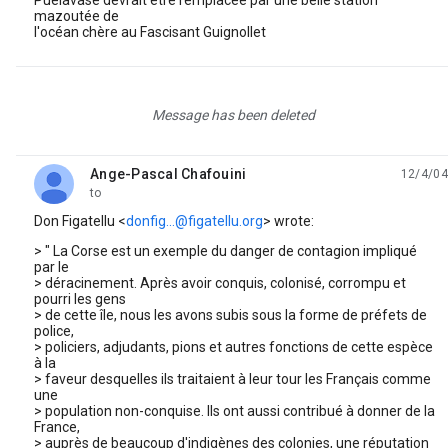
Puelavase devrait être remplacée par une belle station
mazoutée de
l'océan chère au Fascisant Guignollet
Message has been deleted
Ange-Pascal Chafouini
12/4/04
unread,
to
Don Figatellu <
donfig...@figatellu.org
> wrote:
> " La Corse est un exemple du danger de contagion impliqué
par le
> déracinement. Après avoir conquis, colonisé, corrompu et
pourri les gens
> de cette île, nous les avons subis sous la forme de préfets de
police,
> policiers, adjudants, pions et autres fonctions de cette espèce
à la
> faveur desquelles ils traitaient à leur tour les Français comme
une
> population non-conquise. Ils ont aussi contribué à donner de la
France,
> auprès de beaucoup d'indigènes des colonies, une réputation