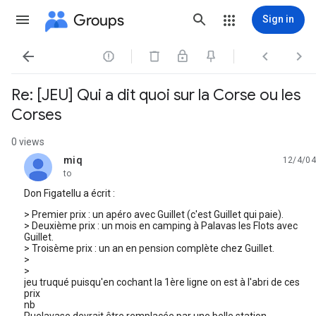
Groups
Sign in




Re: [JEU] Qui a dit quoi sur la Corse ou les
Corses
0 views
miq
12/4/04
unread,
to
Don Figatellu a écrit :
> Premier prix : un apéro avec Guillet (c'est Guillet qui paie).
> Deuxième prix : un mois en camping à Palavas les Flots avec
Guillet.
> Troisème prix : un an en pension complète chez Guillet.
>
>
jeu truqué puisqu'en cochant la 1ère ligne on est à l'abri de ces
prix
nb