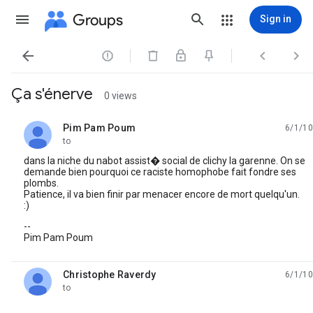
Groups
Sign in




Ça s'énerve
0 views
Pim Pam Poum
6/1/10
unread,
to
dans la niche du nabot assist� social de clichy la garenne. On se
demande bien pourquoi ce raciste homophobe fait fondre ses
plombs.
Patience, il va bien finir par menacer encore de mort quelqu'un.
:)
--
Pim Pam Poum
Christophe Raverdy
6/1/10
unread,
to