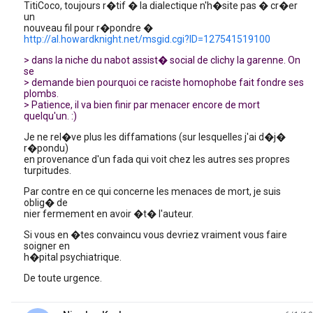
TitiCoco, toujours r�tif � la dialectique n'h�site pas � cr�er
un
nouveau fil pour r�pondre �
http://al.howardknight.net/msgid.cgi?ID=127541519100
> dans la niche du nabot assist� social de clichy la garenne. On
se
> demande bien pourquoi ce raciste homophobe fait fondre ses
plombs.
> Patience, il va bien finir par menacer encore de mort
quelqu'un. :)
Je ne rel�ve plus les diffamations (sur lesquelles j'ai d�j�
r�pondu)
en provenance d'un fada qui voit chez les autres ses propres
turpitudes.
Par contre en ce qui concerne les menaces de mort, je suis
oblig� de
nier fermement en avoir �t� l'auteur.
Si vous en �tes convaincu vous devriez vraiment vous faire
soigner en
h�pital psychiatrique.
De toute urgence.