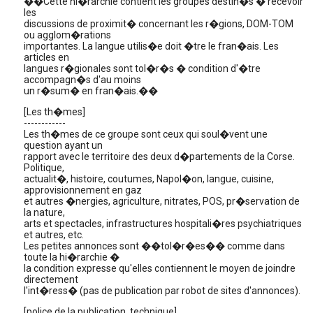
��Cette hi�rarchie contient les groupes destin�s � recevoir
les
discussions de proximit� concernant les r�gions, DOM-TOM
ou agglom�rations
importantes. La langue utilis�e doit �tre le fran�ais. Les
articles en
langues r�gionales sont tol�r�s � condition d'�tre
accompagn�s d'au moins
un r�sum� en fran�ais.��
[Les th�mes]
------------
Les th�mes de ce groupe sont ceux qui soul�vent une
question ayant un
rapport avec le territoire des deux d�partements de la Corse.
Politique,
actualit�, histoire, coutumes, Napol�on, langue, cuisine,
approvisionnement en gaz
et autres �nergies, agriculture, nitrates, POS, pr�servation de
la nature,
arts et spectacles, infrastructures hospitali�res psychiatriques
et autres, etc.
Les petites annonces sont ��tol�r�es�� comme dans
toute la hi�rarchie �
la condition expresse qu'elles contiennent le moyen de joindre
directement
l'int�ress� (pas de publication par robot de sites d'annonces).
[police de la publication, technique]