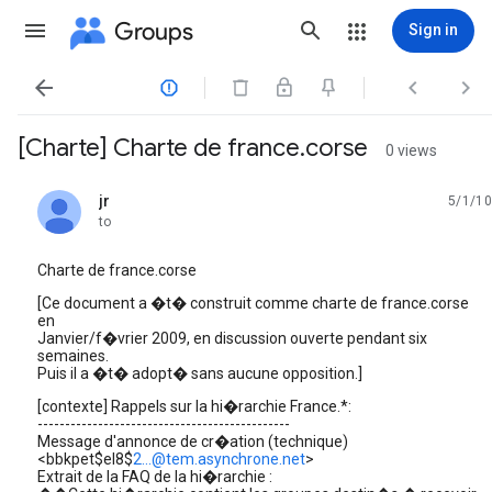
Groups
Sign in




[Charte] Charte de france.corse
0 views
jr
5/1/10
unread,
to
Charte de france.corse
[Ce document a �t� construit comme charte de france.corse
en
Janvier/f�vrier 2009, en discussion ouverte pendant six
semaines.
Puis il a �t� adopt� sans aucune opposition.]
[contexte] Rappels sur la hi�rarchie France.*:
----------------------------------------------
Message d'annonce de cr�ation (technique)
<bbkpet$el8$
2...@tem.asynchrone.net
>
Extrait de la FAQ de la hi�rarchie :