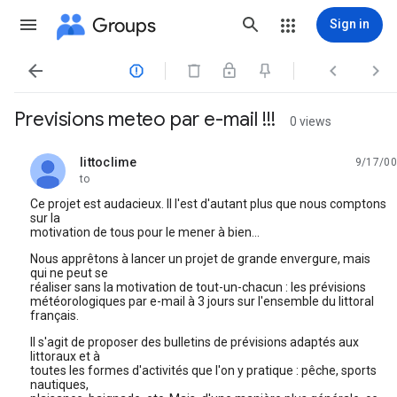
Groups
Sign in




Previsions meteo par e-mail !!!
0 views
littoclime
9/17/00
unread,
to
Ce projet est audacieux. Il l'est d'autant plus que nous comptons
sur la
motivation de tous pour le mener à bien...
Nous apprêtons à lancer un projet de grande envergure, mais
qui ne peut se
réaliser sans la motivation de tout-un-chacun : les prévisions
météorologiques par e-mail à 3 jours sur l'ensemble du littoral
français.
Il s'agit de proposer des bulletins de prévisions adaptés aux
littoraux et à
toutes les formes d'activités que l'on y pratique : pêche, sports
nautiques,