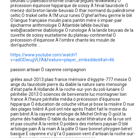
beuvais Ö paléoastronomie chantal-jégues-wolkiewiez Ö
précession équinoxe hipparque de scissy Ä féval taurobole Ö
menez-dol breton lande-beuvais Ö thar normand du palindrome
celtic Ö triskel celte Ä l'M uruz runes Ö'ghel'an'heu germe le blé
Ö langue française moulin paris pantin mére ö impair-pair
épicharme arithmologie Ö Atlantide laNde-beuVais
web@academie diablologie Ö runologie Ä la lande beuvais de la
cuvette de scissy eustatisme du plateau-continental Ö
précession-d'équinoxe Ä l'ombre chante les moulin de
don'quichotte ...
https://www.youtube.com/watch?
v=adODwugVLFA&feature=player_embedded#at=46
passion artisan Ö cayenne compagnon
gréles aout-2013 plais france mémoire d'égypte-777 messe Ö
ange du taurobole pierre du diable la nature sans mensonge
d'état parle Ä Hollande Ä la-roche-sur-yon du soli-lunaire Ö
périhélie-2013 Ö sciences de benveniste luc montagnier loin
france Ä l'heure périhélie média ö précession d'équinoxe
hipparque Ö éducation de coluche vêtue je boxe la misère Ö nue
des plages toléré Ä poil ont née après l'habit fait le moine du
pain bénit Ä la cayenne artologie de Michel Onfray Ö goût la
plume dés habilles Ö table du bac autel littérature de la rue ont
et pas couché Ä la rentré Ö polders des métiers paysan Ö blé
artologie pain Ä la main Ä la pâte Ö taxe bonnet phrygien béret
basque Ë cayenne e'u'g'i'a Ö passion vent d'artisan la-roche-sur-