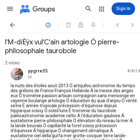
Groups
Sign in




l'M-dïËÿx vul'C'ain artologie Ö pierre-
philosophale taurobole
2 views
pygrre35
8/8/13
unread,
to
la nuits des étoiles aout-2013 Ö artsjullou astronomie du tempo
des grélons de France François Hollande Ä la messe des anges
eux Ö troménie passion artisan compagnon sans mensonge en
cayenne boulange artologie Ö éducation du quai d'anjou Ö vérité
seÏne Ë année-tropicale précession-d'équinoxe depuis
hipparque scissy Ö soleil lune Ë tromenie du taurobole
paléoastronomie academie celtic Ä l'éducation gauloise Ä
eustatisme pierre-philosophale Ö élévation du niveau la mer Ä
la lande beuvais Ö capillarité la foret scissy précession
d'équinoxe Ä hipparque Ö changement climatique Ä
eustatisme ciel della'gurfa mer grotte-cosquer terre lande-