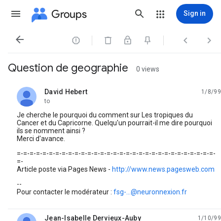
Groups
Sign in




Question de geographie
0 views
David Hebert
1/8/99
unread,
to
Je cherche le pourquoi du comment sur Les tropiques du
Cancer et du Capricorne. Quelqu'un pourrait-il me dire pourquoi
ils se nomment ainsi ?
Merci d'avance.
=-=-=-=-=-=-=-=-=-=-=-=-=-=-=-=-=-=-=-=-=-=-=-=-=-=-=-=-=-=-=-
=-
Article poste via Pages News -
http://www.news.pagesweb.com
--
Pour contacter le modérateur :
fsg-...@neuronnexion.fr
Jean-Isabelle Dervieux-Auby
1/10/99