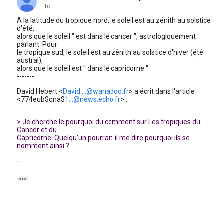
unread,
to
A la latitude du tropique nord, le soleil est au zénith au solstice
d'été,
alors que le soleil " est dans le cancer ", astrologiquement
parlant. Pour
le tropique sud, le soleil est au zénith au solstice d'hiver (été
austral),
alors que le soleil est " dans le capricorne ".
-------
David Hebert <
David....@wanadoo.fr
> a écrit dans l'article
<774eub$qna$
1...@news.echo.fr
>...
> Je cherche le pourquoi du comment sur Les tropiques du
Cancer et du
Capricorne. Quelqu'un pourrait-il me dire pourquoi ils se
nomment ainsi ?
--
