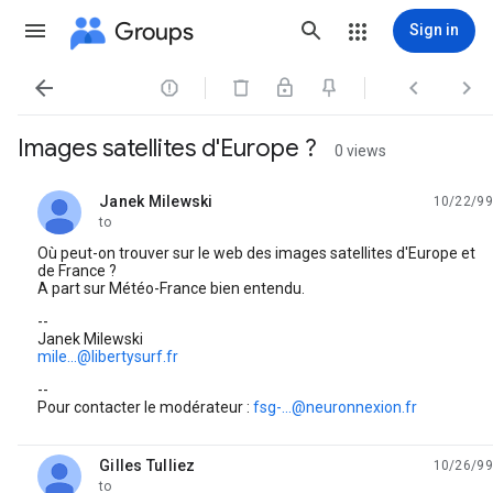
Groups
Sign in




Images satellites d'Europe ?
0 views
Janek Milewski
10/22/99
unread,
to
Où peut-on trouver sur le web des images satellites d'Europe et
de France ?
A part sur Météo-France bien entendu.
--
Janek Milewski
mile...@libertysurf.fr
--
Pour contacter le modérateur :
fsg-...@neuronnexion.fr
Gilles Tulliez
10/26/99
unread,
to