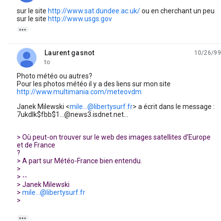
sur le site
http://www.sat.dundee.ac.uk/
ou en cherchant un peu
sur le site
http://www.usgs.gov

Laurent gasnot
10/26/99
unread,
to
Photo météo ou autres?
Pour les photos météo il y a des liens sur mon site
http://www.multimania.com/meteovdm
Janek Milewski <
mile...@libertysurf.fr
> a écrit dans le message :
7ukdlk$fbb$1...@news3.isdnet.net...
> Où peut-on trouver sur le web des images satellites d'Europe
et de France
?
> A part sur Météo-France bien entendu.
>
> --
> Janek Milewski
>
mile...@libertysurf.fr
>
