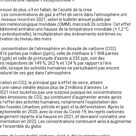
ont connu une hausse « exceptionnelle ».
reuve de plus, s’il en fallait, de l’acuité de la crise
. Les concentrations de gaz à effet de serre dans l’atmosphère ont
s niveaux record en 2021, selon le bulletin annuel publié par
ation météorologique mondiale (OMM), mercredi 26 octobre. Cet effet
dditionnel entraîne une hausse de la température mondiale (+ 1,2 °C
re préindustrielle), la multiplication des événements extrêmes ou
lévation du niveau des mers.
a concentration de l’atmosphère en dioxyde de carbone (CO2)
à 416 parties par million (ppm), celle de méthane à 1 908 parties
rd (ppb) et celle de protoxyde d’azote à 335 ppb, soit des
ns respectives de 149 %, 262 % et 124 % par rapport à l’ère
ielle, lorsque les activités humaines ne perturbaient pas encore
e naturel de ces gaz dans l’atmosphère.
ration en CO2, le principal gaz à effet de serre, atteint
i une valeur inédite depuis plus de 2 millions d’années. Le
2021 n’est toutefois pas une surprise puisque les concentrations
 des émissions de CO2, qui continuent d’augmenter année après
 l’effet des activités humaines, notamment l’exploitation des
es fossiles (charbon, pétrole et gaz) et la déforestation. Après la
eptionnelle en 2020, avec la crise du Covid-19, les rejets carbonés
 largement repartis à la hausse en 2021, et devraient connaître une
gmentation en 2022. Les concentrations continuent ainsi à augmenter
r l’ensemble du globe.