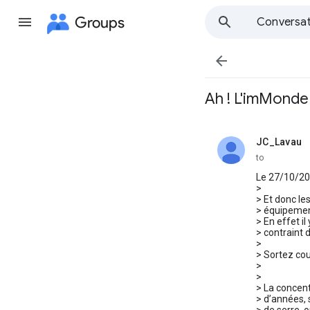
Groups
Conversat

Ah ! L'imMonde
JC_Lavau
unread,
to
Le 27/10/202
>
> Et donc le
> équipement
> En effet il
> contraint 
>
> Sortez cou
>
>
> La concent
> d’années,