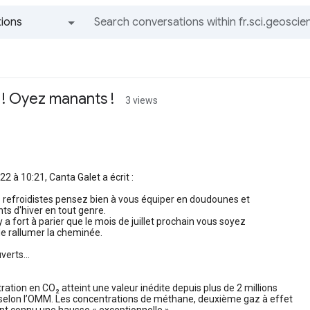
ions
All groups and messages
 ! Oyez manants !
3 views
2 à 10:21, Canta Galet a écrit :
s refroidistes pensez bien à vous équiper en doudounes et
s d'hiver en tout genre.
 y a fort à parier que le mois de juillet prochain vous soyez
de rallumer la cheminée.
verts...
ration en CO₂ atteint une valeur inédite depuis plus de 2 millions
 selon l’OMM. Les concentrations de méthane, deuxième gaz à effet