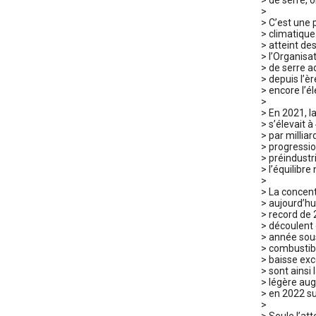
> de serre, 
>
> C’est une p
> climatique
> atteint de
> l’Organis
> de serre a
> depuis l’è
> encore l’é
>
> En 2021, l
> s’élevait 
> par millia
> progressio
> préindustr
> l’équilibr
>
> La concent
> aujourd’hu
> record de 
> découlent
> année sous
> combustibl
> baisse exc
> sont ainsi
> légère au
> en 2022 su
>