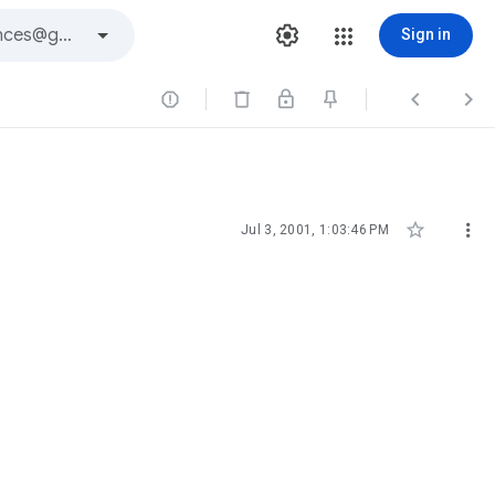
Sign in





Jul 3, 2001, 1:03:46 PM