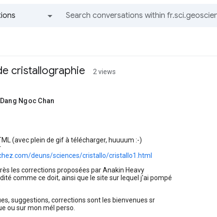
ions
All groups and messages
de cristallographie
2 views
 Dang Ngoc Chan
TML (avec plein de gif à télécharger, huuuum :-)
r
chez.com/deuns/sciences/cristallo/cristallo1.html
rès les corrections proposées par Anakin Heavy
édité comme ce doit, ainsi que le site sur lequel j'ai pompé
)
s, suggestions, corrections sont les bienvenues sr
que ou sur mon mél perso.