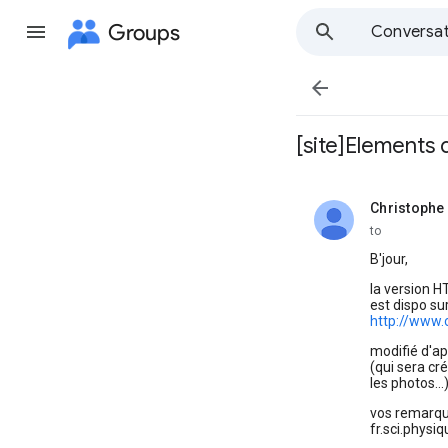
Groups
Conversat

[site]Elements 
Christophe
unread,
to
B'jour,
la version H
est dispo su
http://www.
modifié d'ap
(qui sera cr
les photos...
vos remarque
fr.sci.physi