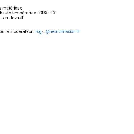
s matériaux
 haute température - DRX - FX
lever devnull
ter le modérateur :
fsg-...@neuronnexion.fr