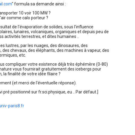
il.com
" formula sa demande ainsi :
ansporter 10 voir 100 MW ?
 l'air comme calo porteur ?
résultat de l'évaporation de solides, sous l'influence
olaires, lunaires, volcaniques, organiques et depuis peu de
s activités terrestres, et dites humaines ..
des lustres, par les nuages, des dinosaures, des
 des chevaux, des éléphants, des machines à vapeur, des
ermiques, etc.
us compliquer votre existence déjà très éphémère (0-80)
 nature vous fournirait gratuitement des icebergs pour
 la finalité de votre idée filaire ?
ement (et merci de l'éventuelle réponse).
i pré positionné sur fr.sci.physique, eu .. Par défaut.]
niv-paris8.fr