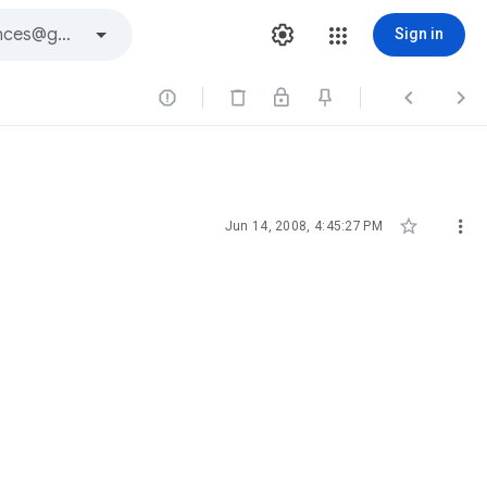
Sign in





Jun 14, 2008, 4:45:27 PM