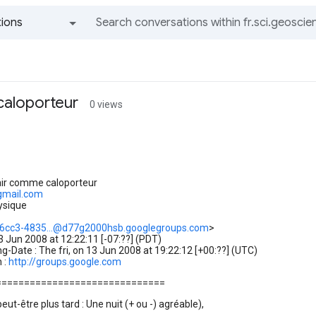
ions
All groups and messages
caloporteur
0 views
: air comme caloporteur
@gmail.com
hysique
6cc3-4835...@d77g2000hsb.googlegroups.com
>
13 Jun 2008 at 12:22:11 [-07:??] (PDT)
-Date : The fri, on 13 Jun 2008 at 19:22:12 [+00:??] (UTC)
 :
http://groups.google.com
==============================
eut-être plus tard : Une nuit (+ ou -) agréable),