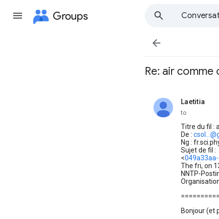
Groups
Conversat

Re: air comme 
Laetitia
unread,
to
Titre du fil 
De :
csol...
Ng : fr.sci.p
Sujet de fil :
<
049a33aa-
The fri, on 
NNTP-Posting
Organisation
=========
Bonjour (et p