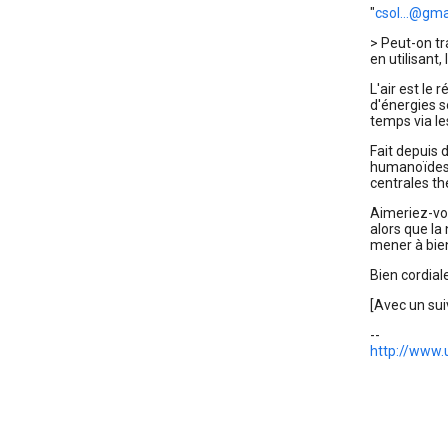
"
csol...@gma
> Peut-on tr
en utilisant,
L'air est le 
d'énergies s
temps via les
Fait depuis 
humanoïdes,
centrales th
Aimeriez-vo
alors que la
mener à bien,
Bien cordial
[Avec un suiv
--
http://www.u