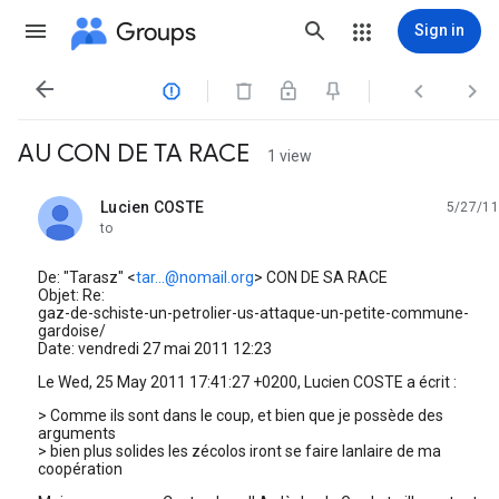
Groups
Sign in




AU CON DE TA RACE
1 view
Lucien COSTE
5/27/11
unread,
to
De: "Tarasz" <
tar...@nomail.org
> CON DE SA RACE
Objet: Re:
gaz-de-schiste-un-petrolier-us-attaque-un-petite-commune-
gardoise/
Date: vendredi 27 mai 2011 12:23
Le Wed, 25 May 2011 17:41:27 +0200, Lucien COSTE a écrit :
> Comme ils sont dans le coup, et bien que je possède des
arguments
> bien plus solides les zécolos iront se faire lanlaire de ma
coopération