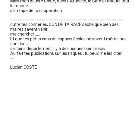
Mais mon pauvre Coste, dans l' Ardèche, le Gard et ailleurs tout
le monde
s'en tape de ta coopération.
===============================================
outre tes conneries, CON DE TA RACE sache que bien des
maires savent venir
me chercher .....
Et que tes petits cons de copains écolos ne savent même pas
que dans
certains département il y a des risques bien précis ............
Au fait tes publications sur les risques , tu peux me les citer !
--
Lucien COSTE