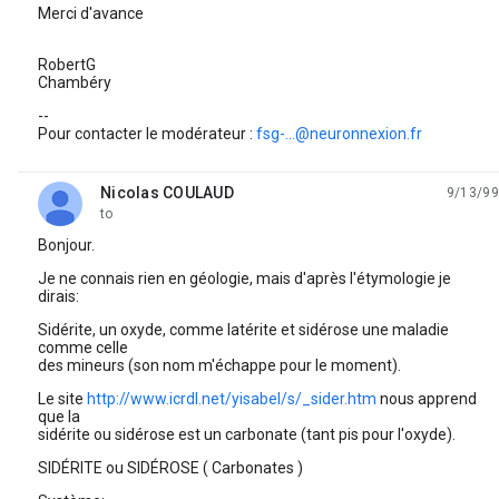
Merci d'avance
RobertG
Chambéry
--
Pour contacter le modérateur :
fsg-...@neuronnexion.fr
Nicolas COULAUD
9/13/99
unread,
to
Bonjour.
Je ne connais rien en géologie, mais d'après l'étymologie je
dirais:
Sidérite, un oxyde, comme latérite et sidérose une maladie
comme celle
des mineurs (son nom m'échappe pour le moment).
Le site
http://www.icrdl.net/yisabel/s/_sider.htm
nous apprend
que la
sidérite ou sidérose est un carbonate (tant pis pour l'oxyde).
SIDÉRITE ou SIDÉROSE ( Carbonates )