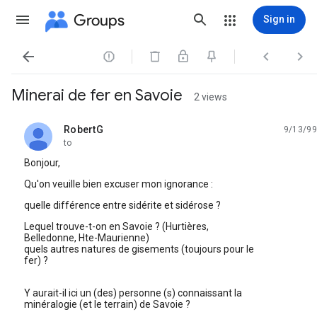
Groups
Sign in




Minerai de fer en Savoie
2 views
RobertG
9/13/99
unread,
to
Bonjour,
Qu'on veuille bien excuser mon ignorance :
quelle différence entre sidérite et sidérose ?
Lequel trouve-t-on en Savoie ? (Hurtières,
Belledonne, Hte-Maurienne)
quels autres natures de gisements (toujours pour le
fer) ?
Y aurait-il ici un (des) personne (s) connaissant la
minéralogie (et le terrain) de Savoie ?