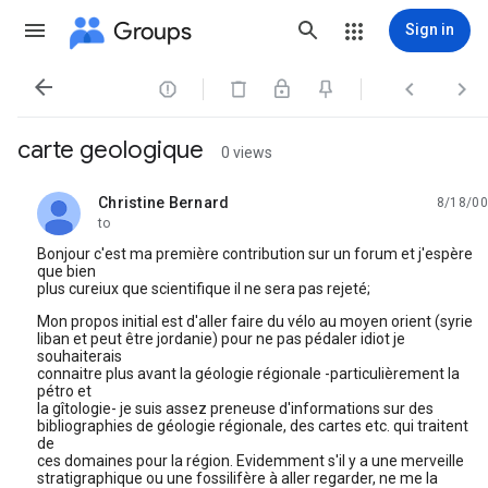
Groups
Sign in




carte geologique
0 views
Christine Bernard
8/18/00
unread,
to
Bonjour c'est ma première contribution sur un forum et j'espère
que bien
plus cureiux que scientifique il ne sera pas rejeté;
Mon propos initial est d'aller faire du vélo au moyen orient (syrie
liban et peut être jordanie) pour ne pas pédaler idiot je
souhaiterais
connaitre plus avant la géologie régionale -particulièrement la
pétro et
la gîtologie- je suis assez preneuse d'informations sur des
bibliographies de géologie régionale, des cartes etc. qui traitent
de
ces domaines pour la région. Evidemment s'il y a une merveille
stratigraphique ou une fossilifère à aller regarder, ne me la